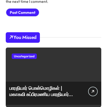
the next time I comment.
You Missed
Uncategorized
பாரதியார் பொன்மொழிகள் |
மகாகவி சுப்பிரமணிய பாரதியார்
சிறந்த மேற்கோள்கள் &
ஊக்கமளிக்கும் வாசகங்கள்