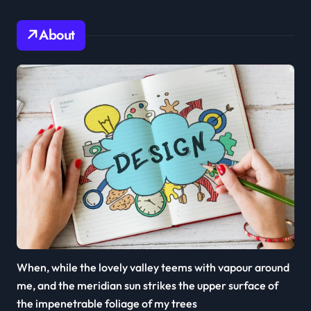
About
When, while the lovely valley teems with vapour around
me, and the meridian sun strikes the upper surface of
the impenetrable foliage of my trees