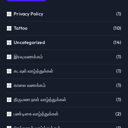
Privacy Policy
(1)
Tattoo
(10)
Uncategorized
(14)
இரவு வணக்கம்
(1)
கடவுள் வாழ்த்துக்கள்
(1)
காலை வணக்கம்
(1)
திருமண நாள் வாழ்த்துக்கள்
(1)
பண்டிகை வாழ்த்துக்கள்
(2)
பிறந்தநாள் வாழ்த்துக்கள்
(1)