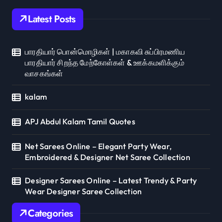
Latest Posts
பாரதியார் பொன்மொழிகள் | மகாகவி சுப்பிரமணிய
பாரதியார் சிறந்த மேற்கோள்கள் & ஊக்கமளிக்கும்
வாசகங்கள்
kalam
APJ Abdul Kalam Tamil Quotes
Net Sarees Online – Elegant Party Wear,
Embroidered & Designer Net Saree Collection
Designer Sarees Online – Latest Trendy & Party
Wear Designer Saree Collection
Categories