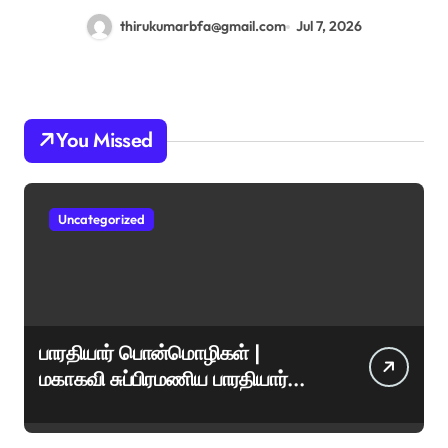
thirukumarbfa@gmail.com
Jul 7, 2026
You Missed
Uncategorized
பாரதியார் பொன்மொழிகள் |
மகாகவி சுப்பிரமணிய பாரதியார்
சிறந்த மேற்கோள்கள் &
ஊக்கமளிக்கும் வாசகங்கள்