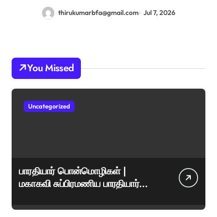
thirukumarbfa@gmail.com
Jul 7, 2026
You Missed
Uncategorized
பாரதியார் பொன்மொழிகள் |
மகாகவி சுப்பிரமணிய பாரதியார்
சிறந்த மேற்கோள்கள் &
ஊக்கமளிக்கும் வாசகங்கள்