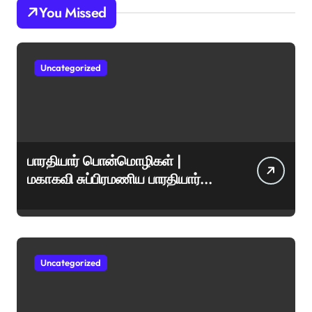
You Missed
Uncategorized
பாரதியார் பொன்மொழிகள் |
மகாகவி சுப்பிரமணிய பாரதியார்
சிறந்த மேற்கோள்கள் &
ஊக்கமளிக்கும் வாசகங்கள்
Uncategorized