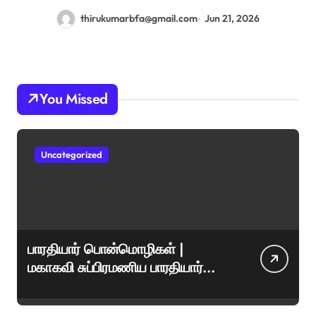
thirukumarbfa@gmail.com
Jun 21, 2026
You Missed
Uncategorized
பாரதியார் பொன்மொழிகள் |
மகாகவி சுப்பிரமணிய பாரதியார்
சிறந்த மேற்கோள்கள் &
ஊக்கமளிக்கும் வாசகங்கள்