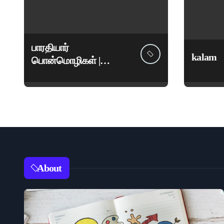
பாரதியார்
kalam
பொன்மொழிகள் |
மகாகவி சுப்பிரமணிய
பாரதியார் சிறந்த
மேற்கோள்கள் &
ஊக்கமளிக்கும்
வாசகங்கள்
About