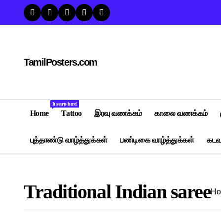
Skip
to
content
TamilPosters.com
It starts here!
Home
Tattoo
இரவு வணக்கம்
காலை வணக்கம்
புத்தாண்டு வாழ்த்துக்கள்
பண்டிகை வாழ்த்துக்கள்
கடவு
Traditional Indian saree
H