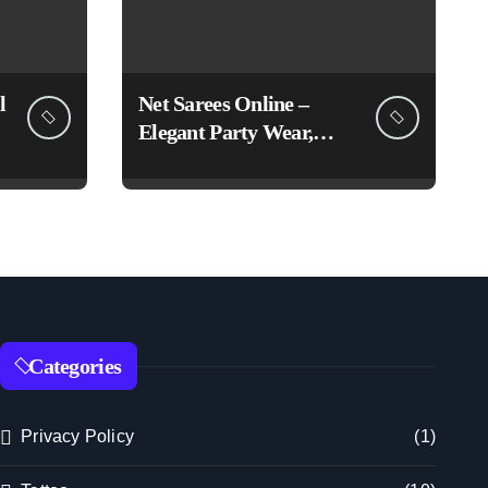
l
Net Sarees Online –
Elegant Party Wear,
Embroidered &
Designer Net Saree
Collection
Categories
Privacy Policy
(1)