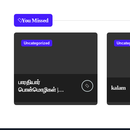
You Missed
Uncategorized
Uncate
பாரதியார்
kalam
பொன்மொழிகள் |
மகாகவி சுப்பிரமணிய
பாரதியார் சிறந்த
மேற்கோள்கள் &
ஊக்கமளிக்கும்
வாசகங்கள்