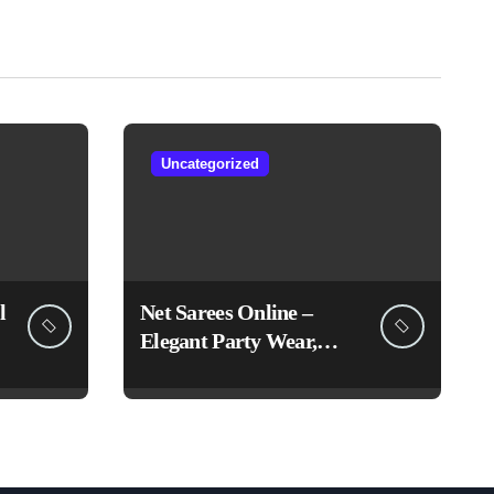
Uncategorized
l
Net Sarees Online –
Elegant Party Wear,
Embroidered &
Designer Net Saree
Collection