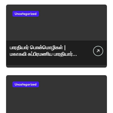
Uncategorized
பாரதியார் பொன்மொழிகள் |
மகாகவி சுப்பிரமணிய பாரதியார்
சிறந்த மேற்கோள்கள் &
ஊக்கமளிக்கும் வாசகங்கள்
Uncategorized