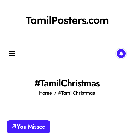
Skip
to
content
TamilPosters.com
#TamilChristmas
Home
#TamilChristmas
You Missed