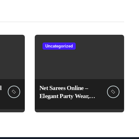
Uncategorized
l
Net Sarees Online –
Elegant Party Wear,
Embroidered &
Designer Net Saree
Collection