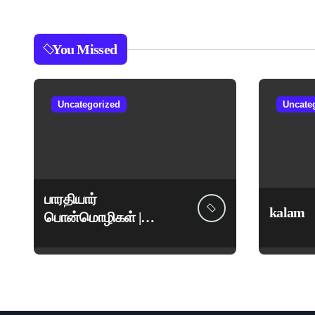
You Missed
Uncategorized
Uncate
பாரதியார்
kalam
பொன்மொழிகள் |
மகாகவி சுப்பிரமணிய
பாரதியார் சிறந்த
மேற்கோள்கள் &
ஊக்கமளிக்கும்
வாசகங்கள்