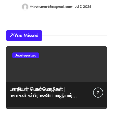
thirukumarbfa@gmail.com
Jul 7, 2026
You Missed
Uncategorized
பாரதியார் பொன்மொழிகள் |
மகாகவி சுப்பிரமணிய பாரதியார்
சிறந்த மேற்கோள்கள் &
ஊக்கமளிக்கும் வாசகங்கள்