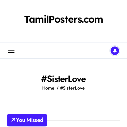
Skip
to
content
TamilPosters.com
#SisterLove
Home
#SisterLove
You Missed