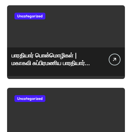
Uncategorized
பாரதியார் பொன்மொழிகள் |
மகாகவி சுப்பிரமணிய பாரதியார்
சிறந்த மேற்கோள்கள் &
ஊக்கமளிக்கும் வாசகங்கள்
Uncategorized