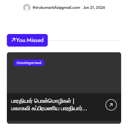
thirukumarbfa@gmail.com
Jun 21, 2026
You Missed
Uncategorized
பாரதியார் பொன்மொழிகள் |
மகாகவி சுப்பிரமணிய பாரதியார்
சிறந்த மேற்கோள்கள் &
ஊக்கமளிக்கும் வாசகங்கள்