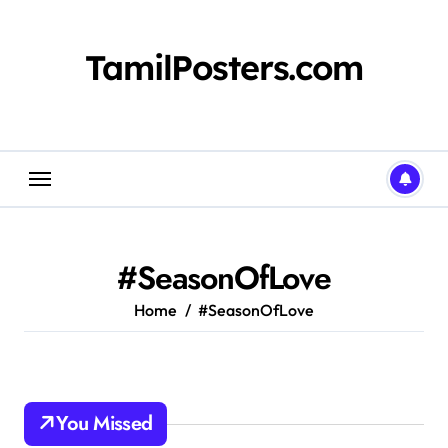
Skip
to
content
TamilPosters.com
#SeasonOfLove
Home
#SeasonOfLove
You Missed