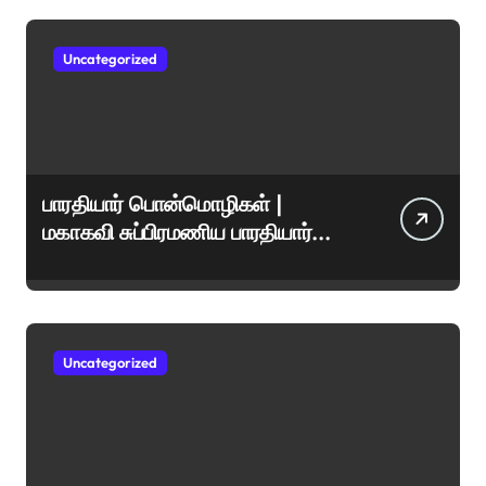
Uncategorized
பாரதியார் பொன்மொழிகள் |
மகாகவி சுப்பிரமணிய பாரதியார்
சிறந்த மேற்கோள்கள் &
ஊக்கமளிக்கும் வாசகங்கள்
Uncategorized