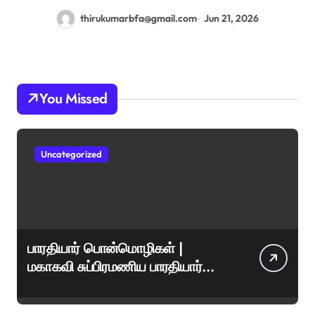
thirukumarbfa@gmail.com
Jun 21, 2026
You Missed
Uncategorized
பாரதியார் பொன்மொழிகள் |
மகாகவி சுப்பிரமணிய பாரதியார்
சிறந்த மேற்கோள்கள் &
ஊக்கமளிக்கும் வாசகங்கள்