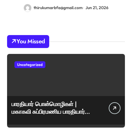
thirukumarbfa@gmail.com
Jun 21, 2026
You Missed
Uncategorized
பாரதியார் பொன்மொழிகள் |
மகாகவி சுப்பிரமணிய பாரதியார்
சிறந்த மேற்கோள்கள் &
ஊக்கமளிக்கும் வாசகங்கள்