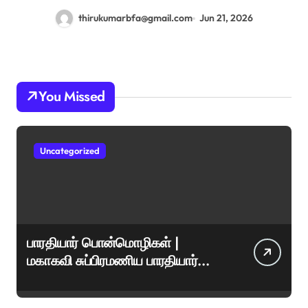
thirukumarbfa@gmail.com
Jun 21, 2026
You Missed
Uncategorized
பாரதியார் பொன்மொழிகள் |
மகாகவி சுப்பிரமணிய பாரதியார்
சிறந்த மேற்கோள்கள் &
ஊக்கமளிக்கும் வாசகங்கள்