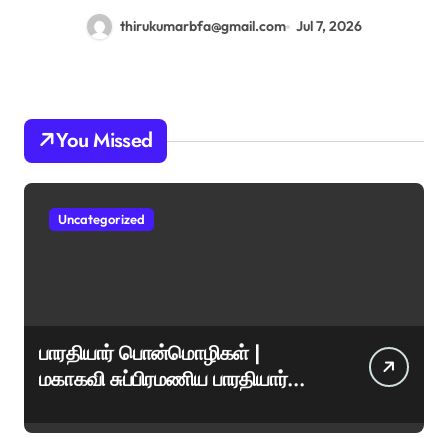
thirukumarbfa@gmail.com
Jul 7, 2026
You Missed
Uncategorized
பாரதியார் பொன்மொழிகள் |
மகாகவி சுப்பிரமணிய பாரதியார்
சிறந்த மேற்கோள்கள் &
ஊக்கமளிக்கும் வாசகங்கள்