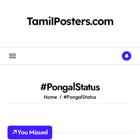
Skip
to
content
TamilPosters.com
#PongalStatus
Home
#PongalStatus
You Missed