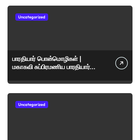
Uncategorized
பாரதியார் பொன்மொழிகள் |
மகாகவி சுப்பிரமணிய பாரதியார்
சிறந்த மேற்கோள்கள் &
ஊக்கமளிக்கும் வாசகங்கள்
Uncategorized