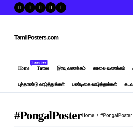
Skip
to
content
TamilPosters.com
It starts here!
Home
Tattoo
இரவு வணக்கம்
காலை வணக்கம்
புத்தாண்டு வாழ்த்துக்கள்
பண்டிகை வாழ்த்துக்கள்
கடவு
#PongalPoster
Home
#PongalPoster