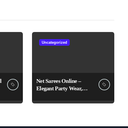
Uncategorized
l
Net Sarees Online –
Elegant Party Wear,
Embroidered &
Designer Net Saree
Collection