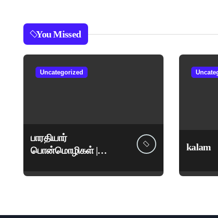
You Missed
Uncategorized
Uncate
பாரதியார்
kalam
பொன்மொழிகள் |
மகாகவி சுப்பிரமணிய
பாரதியார் சிறந்த
மேற்கோள்கள் &
ஊக்கமளிக்கும்
வாசகங்கள்