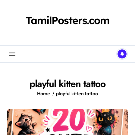
Skip
to
content
TamilPosters.com
playful kitten tattoo
Home
playful kitten tattoo