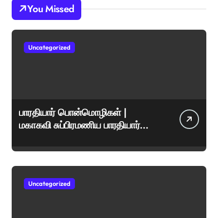
You Missed
Uncategorized
பாரதியார் பொன்மொழிகள் |
மகாகவி சுப்பிரமணிய பாரதியார்
சிறந்த மேற்கோள்கள் &
ஊக்கமளிக்கும் வாசகங்கள்
Uncategorized