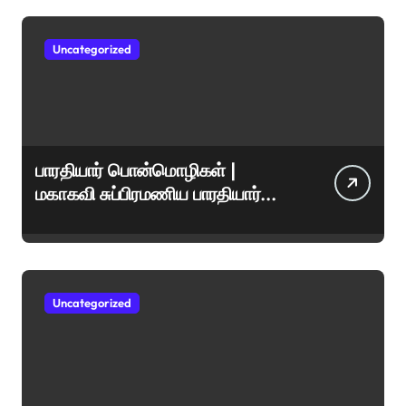
Uncategorized
பாரதியார் பொன்மொழிகள் |
மகாகவி சுப்பிரமணிய பாரதியார்
சிறந்த மேற்கோள்கள் &
ஊக்கமளிக்கும் வாசகங்கள்
Uncategorized