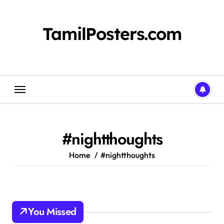
Skip
to
content
TamilPosters.com
#nightthoughts
Home
#nightthoughts
You Missed