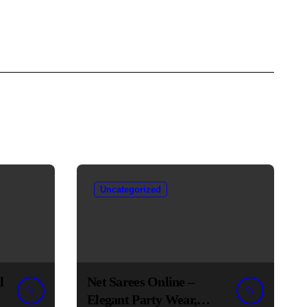
Uncategorized
l
Net Sarees Online –
Elegant Party Wear,