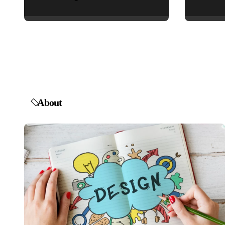
மகாகவி சுப்பிரமணிய
பாரதியார் சிறந்த
மேற்கோள்கள் &
ஊக்கமளிக்கும்
வாசகங்கள்
About