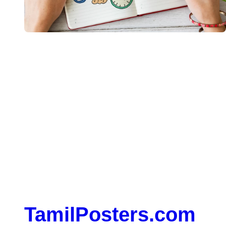
When, while the lovely valley teems with vapour around
me, and the meridian sun strikes the upper surface of the
impenetrable foliage of my trees
TamilPosters.com