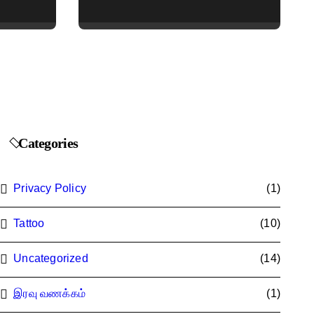
Embroidered &
Designer Net Saree
Collection
Categories
Privacy Policy
(1)
Tattoo
(10)
Uncategorized
(14)
இரவு வணக்கம்
(1)