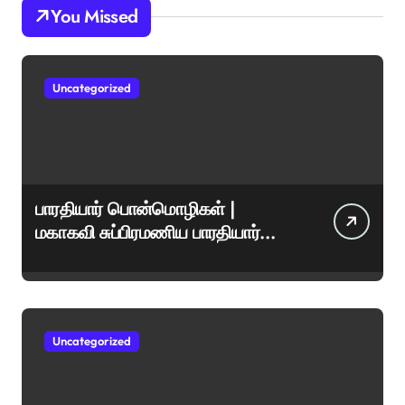
You Missed
Uncategorized
பாரதியார் பொன்மொழிகள் |
மகாகவி சுப்பிரமணிய பாரதியார்
சிறந்த மேற்கோள்கள் &
ஊக்கமளிக்கும் வாசகங்கள்
Uncategorized