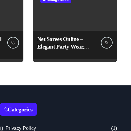
l
Net Sarees Online –
Elegant Party Wear,
Embroidered &
Designer Net Saree
Collection
Categories
Privacy Policy
(1)