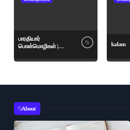
பாரதியார்
kalam
பொன்மொழிகள் |
மகாகவி சுப்பிரமணிய
பாரதியார் சிறந்த
மேற்கோள்கள் &
ஊக்கமளிக்கும்
வாசகங்கள்
About