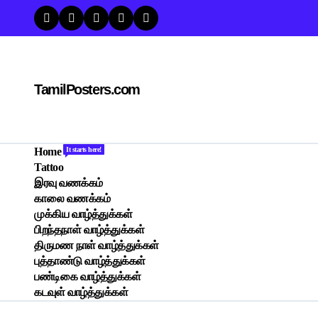
Skip
to
content
TamilPosters.com
Home
It starts here!
Tattoo
இரவு வணக்கம்
காலை வணக்கம்
முக்கிய வாழ்த்துக்கள்
பிறந்தநாள் வாழ்த்துக்கள்
திருமண நாள் வாழ்த்துக்கள்
புத்தாண்டு வாழ்த்துக்கள்
பண்டிகை வாழ்த்துக்கள்
கடவுள் வாழ்த்துக்கள்