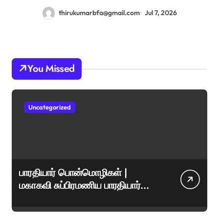
thirukumarbfa@gmail.com
Jul 7, 2026
You Missed
Uncategorized
பாரதியார் பொன்மொழிகள் |
மகாகவி சுப்பிரமணிய பாரதியார்
சிறந்த மேற்கோள்கள் &
ஊக்கமளிக்கும் வாசகங்கள்