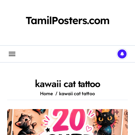
Skip
to
content
TamilPosters.com
kawaii cat tattoo
Home
kawaii cat tattoo