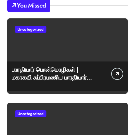
You Missed
Uncategorized
பாரதியார் பொன்மொழிகள் |
மகாகவி சுப்பிரமணிய பாரதியார்
சிறந்த மேற்கோள்கள் &
ஊக்கமளிக்கும் வாசகங்கள்
Uncategorized