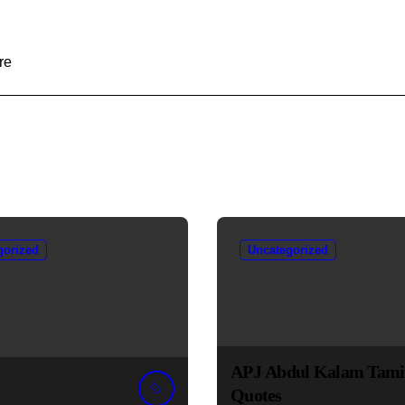
re
gorized
Uncategorized
APJ Abdul Kalam Tami
Quotes