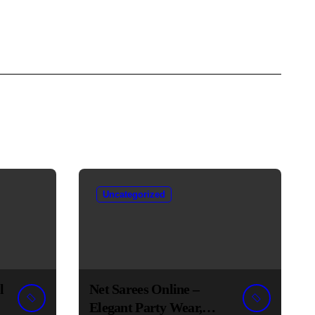
Uncategorized
l
Net Sarees Online –
Elegant Party Wear,