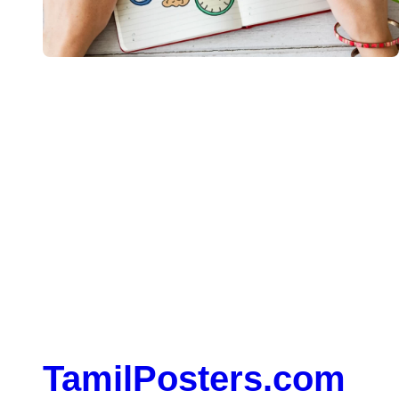
When, while the lovely valley teems with vapour around
me, and the meridian sun strikes the upper surface of the
impenetrable foliage of my trees
TamilPosters.com