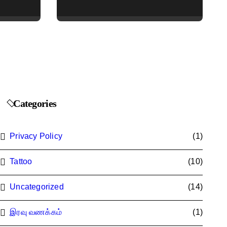
Embroidered &
Designer Net Saree
Collection
Categories
Privacy Policy
(1)
Tattoo
(10)
Uncategorized
(14)
இரவு வணக்கம்
(1)