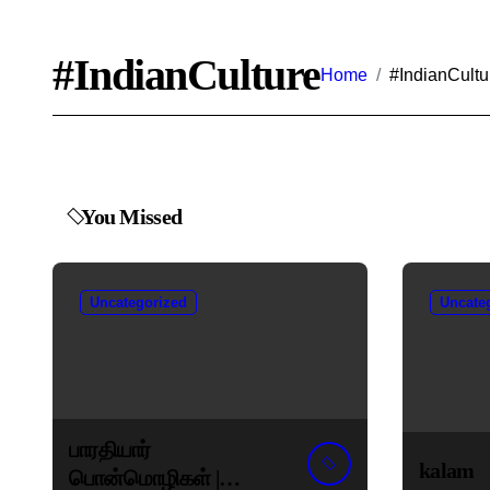
#IndianCulture
Home
#IndianCultu
You Missed
Uncategorized
Uncate
பாரதியார்
kalam
பொன்மொழிகள் |