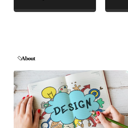
மகாகவி சுப்பிரமணிய
பாரதியார் சிறந்த
மேற்கோள்கள் &
ஊக்கமளிக்கும்
வாசகங்கள்
About