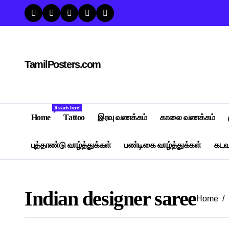
Skip
to
content
TamilPosters.com
It starts here!
Home
Tattoo
இரவு வணக்கம்
காலை வணக்கம்
புத்தாண்டு வாழ்த்துக்கள்
பண்டிகை வாழ்த்துக்கள்
கடவு
Indian designer saree
Home