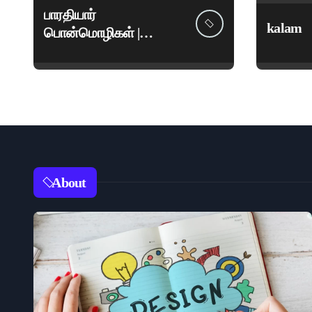
பாரதியார்
kalam
பொன்மொழிகள் |
மகாகவி சுப்பிரமணிய
பாரதியார் சிறந்த
மேற்கோள்கள் &
ஊக்கமளிக்கும்
வாசகங்கள்
About