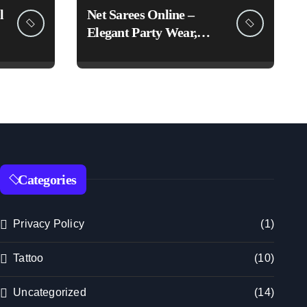
l
Net Sarees Online –
Elegant Party Wear,
Embroidered &
Designer Net Saree
Collection
Categories
Privacy Policy
(1)
Tattoo
(10)
Uncategorized
(14)