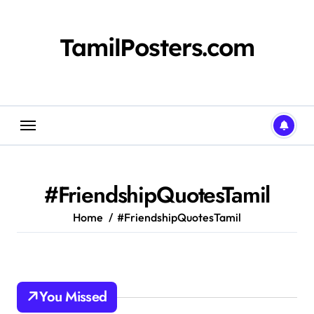
Skip
to
content
TamilPosters.com
#FriendshipQuotesTamil
Home
#FriendshipQuotesTamil
You Missed