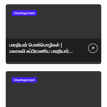
Uncategorized
பாரதியார் பொன்மொழிகள் |
மகாகவி சுப்பிரமணிய பாரதியார்
சிறந்த மேற்கோள்கள் &
ஊக்கமளிக்கும் வாசகங்கள்
Uncategorized