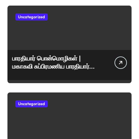
Uncategorized
பாரதியார் பொன்மொழிகள் |
மகாகவி சுப்பிரமணிய பாரதியார்
சிறந்த மேற்கோள்கள் &
ஊக்கமளிக்கும் வாசகங்கள்
Uncategorized