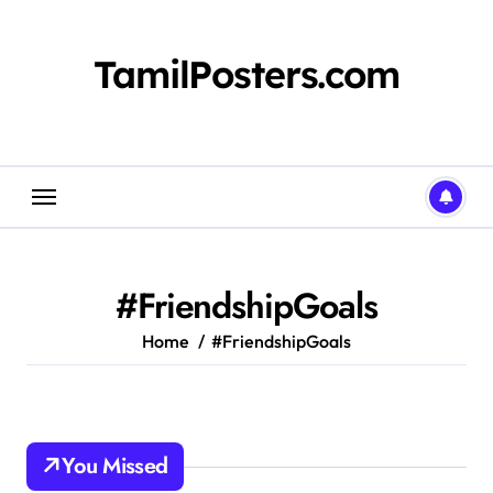
Skip
to
content
TamilPosters.com
#FriendshipGoals
Home
#FriendshipGoals
You Missed