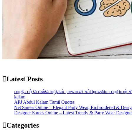
When, while the lovely valley teems with vapour around me, and the me
Latest Posts
பாரதியார் பொன்மொழிகள் | மகாகவி சுப்பிரமணிய பாரதியார் 
kalam
APJ Abdul Kalam Tamil Quotes
Net Sarees Online – Elegant Party Wear, Embroidered & Desig
Designer Sarees Online – Latest Trendy & Party Wear Designer
Categories