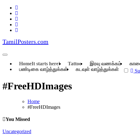
Skip
to
content
TamilPosters.com
Home
It starts here!
Tattoo
இரவு வணக்கம்
கால
பண்டிகை வாழ்த்துக்கள்
கடவுள் வாழ்த்துக்கள்
Su
#FreeHDImages
Home
#FreeHDImages
You Missed
Uncategorized