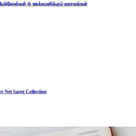
த மேற்கோள்கள் & ஊக்கமளிக்கும் வாசகங்கள்
r Net Saree Collection