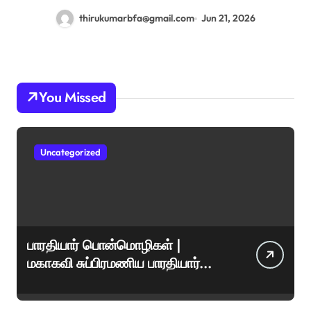
thirukumarbfa@gmail.com
Jun 21, 2026
You Missed
Uncategorized
பாரதியார் பொன்மொழிகள் |
மகாகவி சுப்பிரமணிய பாரதியார்
சிறந்த மேற்கோள்கள் &
ஊக்கமளிக்கும் வாசகங்கள்