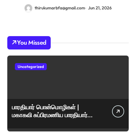
thirukumarbfa@gmail.com
Jun 21, 2026
You Missed
Uncategorized
பாரதியார் பொன்மொழிகள் |
மகாகவி சுப்பிரமணிய பாரதியார்
சிறந்த மேற்கோள்கள் &
ஊக்கமளிக்கும் வாசகங்கள்