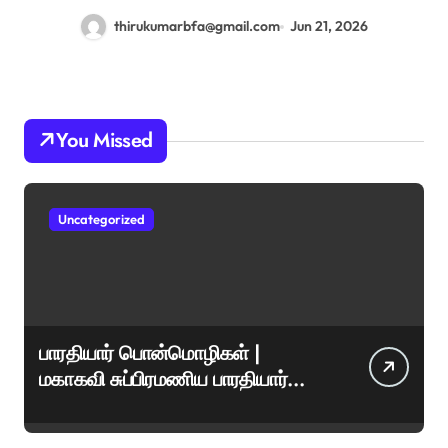
thirukumarbfa@gmail.com
Jun 21, 2026
You Missed
Uncategorized
பாரதியார் பொன்மொழிகள் |
மகாகவி சுப்பிரமணிய பாரதியார்
சிறந்த மேற்கோள்கள் &
ஊக்கமளிக்கும் வாசகங்கள்