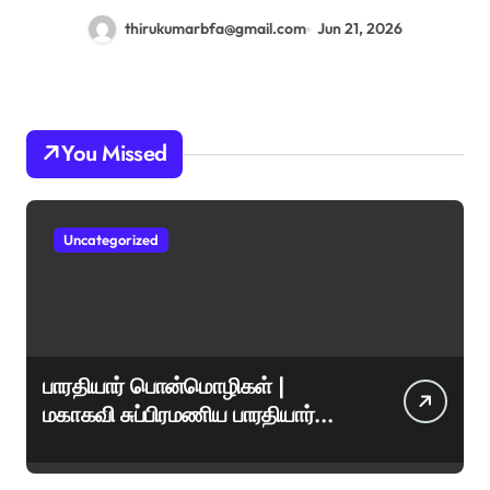
thirukumarbfa@gmail.com
Jun 21, 2026
You Missed
Uncategorized
பாரதியார் பொன்மொழிகள் |
மகாகவி சுப்பிரமணிய பாரதியார்
சிறந்த மேற்கோள்கள் &
ஊக்கமளிக்கும் வாசகங்கள்