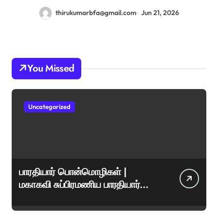
thirukumarbfa@gmail.com
Jun 21, 2026
You Missed
Uncategorized
பாரதியார் பொன்மொழிகள் |
மகாகவி சுப்பிரமணிய பாரதியார்
சிறந்த மேற்கோள்கள் &
ஊக்கமளிக்கும் வாசகங்கள்