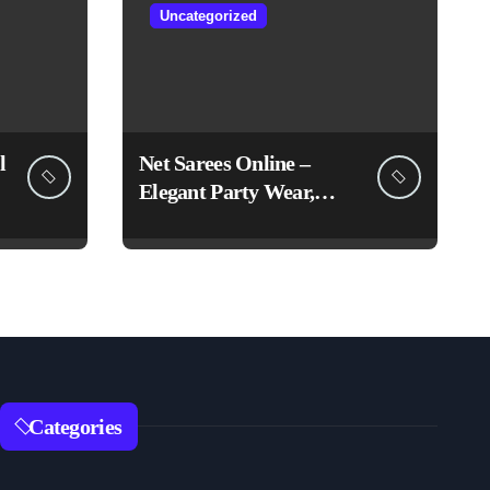
Uncategorized
l
Net Sarees Online –
Elegant Party Wear,
Embroidered &
Designer Net Saree
Collection
Categories