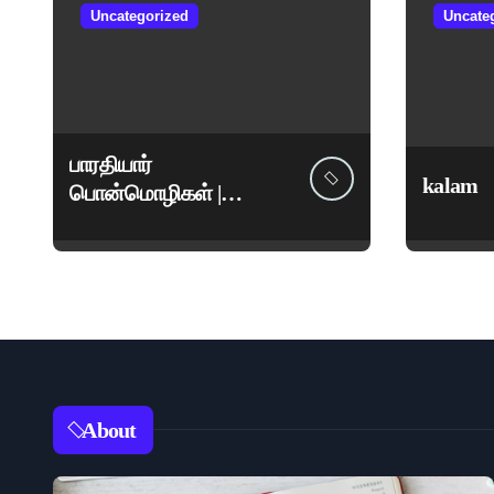
Uncategorized
Uncate
பாரதியார்
kalam
பொன்மொழிகள் |
மகாகவி சுப்பிரமணிய
பாரதியார் சிறந்த
மேற்கோள்கள் &
ஊக்கமளிக்கும்
வாசகங்கள்
About