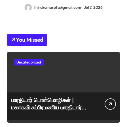
thirukumarbfa@gmail.com
Jul 7, 2026
You Missed
Uncategorized
பாரதியார் பொன்மொழிகள் |
மகாகவி சுப்பிரமணிய பாரதியார்
சிறந்த மேற்கோள்கள் &
ஊக்கமளிக்கும் வாசகங்கள்