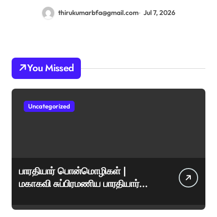
thirukumarbfa@gmail.com
Jul 7, 2026
You Missed
Uncategorized
பாரதியார் பொன்மொழிகள் |
மகாகவி சுப்பிரமணிய பாரதியார்
சிறந்த மேற்கோள்கள் &
ஊக்கமளிக்கும் வாசகங்கள்