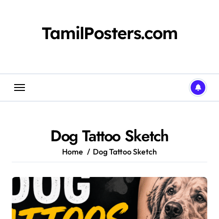
Skip
to
content
TamilPosters.com
Dog Tattoo Sketch
Home
Dog Tattoo Sketch