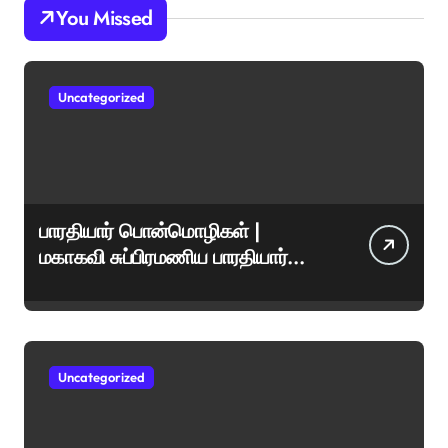
You Missed
Uncategorized
பாரதியார் பொன்மொழிகள் |
மகாகவி சுப்பிரமணிய பாரதியார்
சிறந்த மேற்கோள்கள் &
ஊக்கமளிக்கும் வாசகங்கள்
Uncategorized