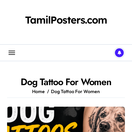
Skip
to
content
TamilPosters.com
Dog Tattoo For Women
Home
Dog Tattoo For Women