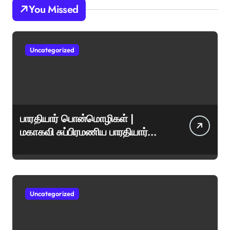
You Missed
Uncategorized
பாரதியார் பொன்மொழிகள் |
மகாகவி சுப்பிரமணிய பாரதியார்
சிறந்த மேற்கோள்கள் &
ஊக்கமளிக்கும் வாசகங்கள்
Uncategorized