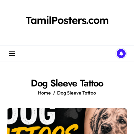
Skip
to
content
TamilPosters.com
Dog Sleeve Tattoo
Home
Dog Sleeve Tattoo