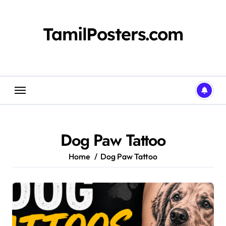
Skip
to
content
TamilPosters.com
Dog Paw Tattoo
Home
Dog Paw Tattoo