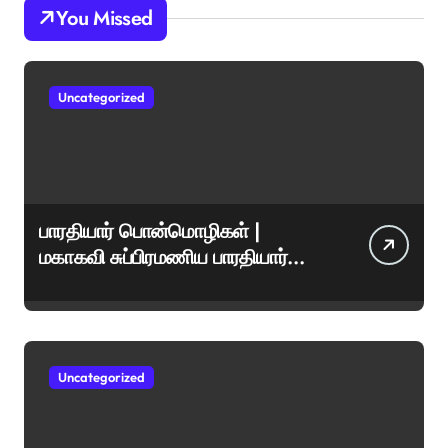
You Missed
Uncategorized
பாரதியார் பொன்மொழிகள் |
மகாகவி சுப்பிரமணிய பாரதியார்
சிறந்த மேற்கோள்கள் &
ஊக்கமளிக்கும் வாசகங்கள்
Uncategorized