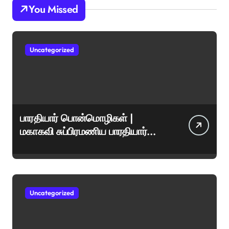
You Missed
Uncategorized
பாரதியார் பொன்மொழிகள் |
மகாகவி சுப்பிரமணிய பாரதியார்
சிறந்த மேற்கோள்கள் &
ஊக்கமளிக்கும் வாசகங்கள்
Uncategorized