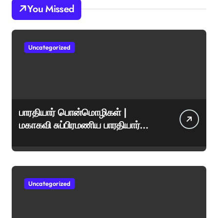
You Missed
Uncategorized
பாரதியார் பொன்மொழிகள் |
மகாகவி சுப்பிரமணிய பாரதியார்
சிறந்த மேற்கோள்கள் &
ஊக்கமளிக்கும் வாசகங்கள்
Uncategorized