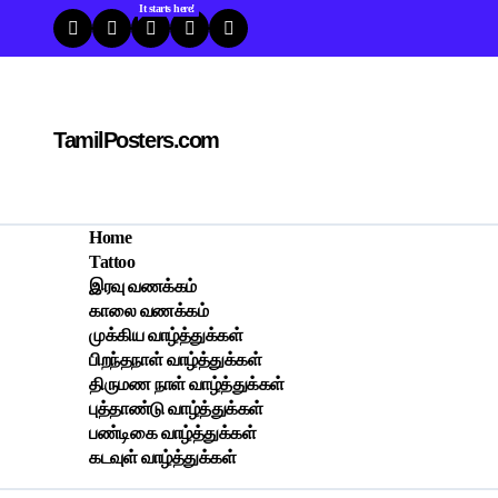
Skip
It starts here!
to
content
TamilPosters.com
Home
Tattoo
இரவு வணக்கம்
காலை வணக்கம்
முக்கிய வாழ்த்துக்கள்
பிறந்தநாள் வாழ்த்துக்கள்
திருமண நாள் வாழ்த்துக்கள்
புத்தாண்டு வாழ்த்துக்கள்
பண்டிகை வாழ்த்துக்கள்
கடவுள் வாழ்த்துக்கள்