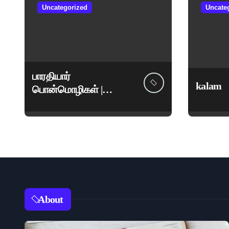
Uncategorized
Uncate
பாரதியார்
kalam
பொன்மொழிகள் |
மகாகவி சுப்பிரமணிய
பாரதியார் சிறந்த
மேற்கோள்கள் &
ஊக்கமளிக்கும்
வாசகங்கள்
About