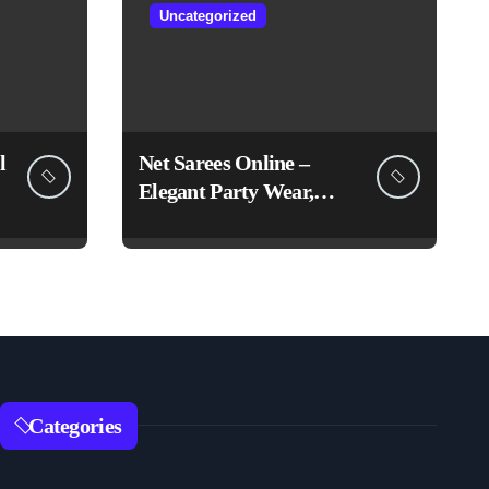
Uncategorized
l
Net Sarees Online –
Elegant Party Wear,
Embroidered &
Designer Net Saree
Collection
Categories