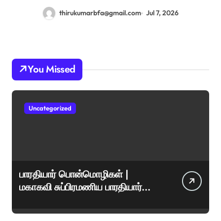
thirukumarbfa@gmail.com
Jul 7, 2026
You Missed
Uncategorized
பாரதியார் பொன்மொழிகள் |
மகாகவி சுப்பிரமணிய பாரதியார்
சிறந்த மேற்கோள்கள் &
ஊக்கமளிக்கும் வாசகங்கள்