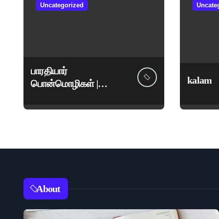
Uncategorized
Uncate
பாரதியார்
kalam
பொன்மொழிகள் |
மகாகவி சுப்பிரமணிய
பாரதியார் சிறந்த
மேற்கோள்கள் &
ஊக்கமளிக்கும்
வாசகங்கள்
About