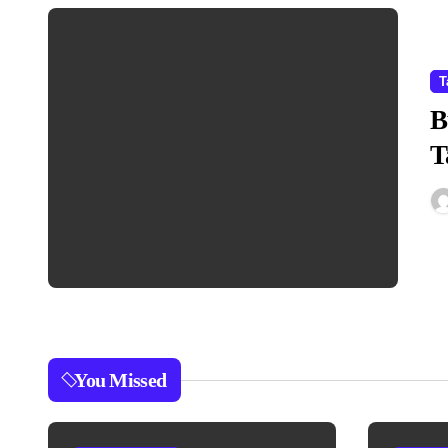
T
B
T
You Missed