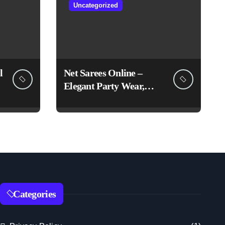
Uncategorized
l
Net Sarees Online –
Elegant Party Wear,
Embroidered &
Designer Net Saree
Collection
Categories