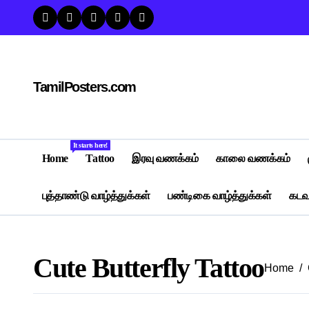
Skip
to
content
TamilPosters.com
It starts here!
Home
Tattoo
இரவு வணக்கம்
காலை வணக்கம்
புத்தாண்டு வாழ்த்துக்கள்
பண்டிகை வாழ்த்துக்கள்
கடவு
Cute Butterfly Tattoo
Home