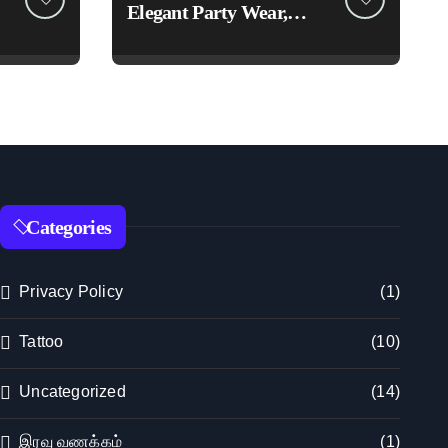
Elegant Party Wear,
Embroidered &
Designer Net Saree
Collection
Categories
Privacy Policy
(1)
Tattoo
(10)
Uncategorized
(14)
இரவு வணக்கம்
(1)