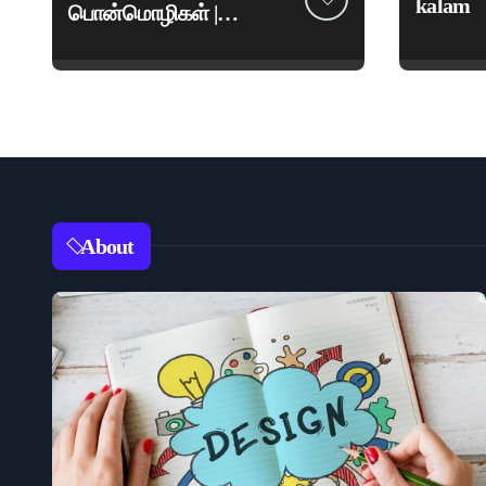
kalam
பொன்மொழிகள் |
மகாகவி சுப்பிரமணிய
பாரதியார் சிறந்த
மேற்கோள்கள் &
ஊக்கமளிக்கும்
வாசகங்கள்
About